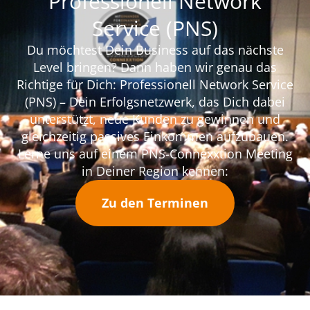
Professionell Network
Service (PNS)
Du möchtest Dein Business auf das nächste
Level bringen? Dann haben wir genau das
Richtige für Dich: Professionell Network Service
(PNS) – Dein Erfolgsnetzwerk, das Dich dabei
unterstützt, neue Kunden zu gewinnen und
gleichzeitig passives Einkommen aufzubauen.
Lerne uns auf einem PNS-Connexxtion Meeting
in Deiner Region kennen:
Zu den Terminen