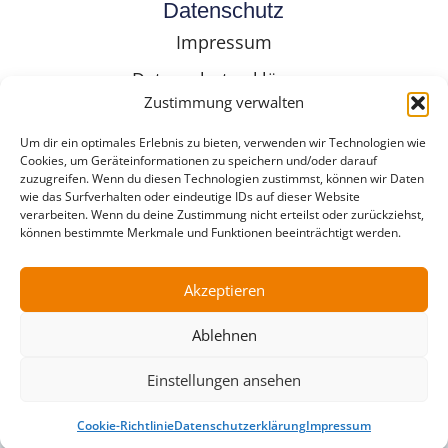
Datenschutz
Impressum
Datenschutzerklärung
Zustimmung verwalten
Cookie-Richtlinie (EU)
Um dir ein optimales Erlebnis zu bieten, verwenden wir Technologien wie
Cookies, um Geräteinformationen zu speichern und/oder darauf
zuzugreifen. Wenn du diesen Technologien zustimmst, können wir Daten
Folge Uns
wie das Surfverhalten oder eindeutige IDs auf dieser Website
verarbeiten. Wenn du deine Zustimmung nicht erteilst oder zurückziehst,
können bestimmte Merkmale und Funktionen beeinträchtigt werden.
Akzeptieren
Ablehnen
Copyright © 2025 BusinessClub Connexxtion
Einstellungen ansehen
Webagentur Karlsruhe - mit ❤️ erstellt von we-
make-marketing.com
Cookie-Richtlinie
Datenschutzerklärung
Impressum