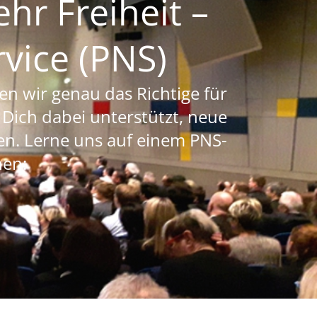
r Freiheit –
vice (PNS)
n wir genau das Richtige für
 Dich dabei unterstützt, neue
n. Lerne uns auf einem PNS-
nen: