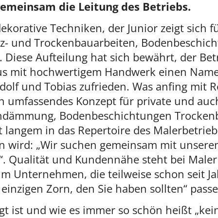
emeinsam die Leitung des Betriebs.
 dekorative Techniken, der Junior zeigt sich
tz- und Trockenbauarbeiten, Bodenbeschich
Diese Aufteilung hat sich bewährt, der Betr
aus mit hochwertigem Handwerk einen Name
udolf und Tobias zufrieden. Was anfing mit
ein umfassendes Konzept für private und au
ndämmung, Bodenbeschichtungen Trockenb
 langem in das Repertoire des Malerbetriebs
n wird: „Wir suchen gemeinsam mit unseren
. Qualität und Kundennähe steht bei Maler Z
im Unternehmen, die teilweise schon seit Ja
 einzigen Zorn, den Sie haben sollten“ pass
t ist und wie es immer so schön heißt „keine