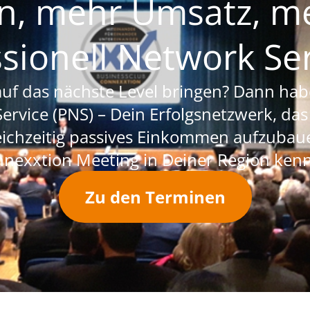
, mehr Umsatz, meh
ssionell Network Ser
uf das nächste Level bringen? Dann habe
Service (PNS) – Dein Erfolgsnetzwerk, das
ichzeitig passives Einkommen aufzubaue
nexxtion Meeting in Deiner Region ken
Zu den Terminen