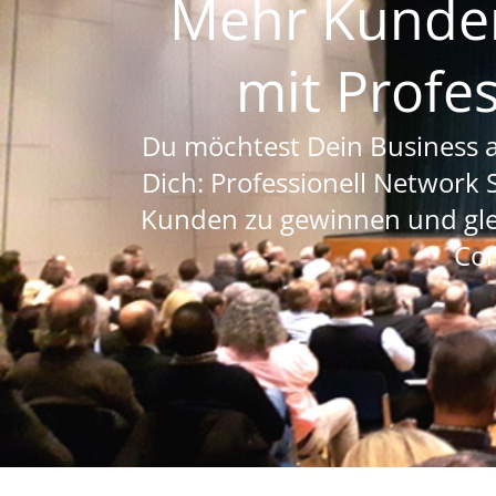
Mehr Kunden
mit Profe
Du möchtest Dein Business a
Dich: Professionell Network 
Kunden zu gewinnen und gle
Con