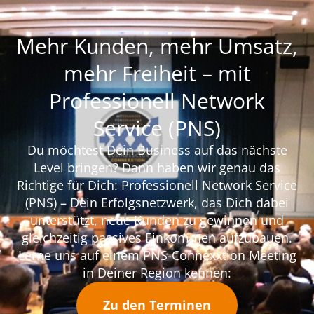
Mehr Kunden, mehr Umsatz,
mehr Freiheit – mit
Professionell Network
Service (PNS)
Du möchtest Dein Business auf das nächste
Level bringen? Dann haben wir genau das
Richtige für Dich: Professionell Network Service
(PNS) – Dein Erfolgsnetzwerk, das Dich dabei
unterstützt, neue Kunden zu gewinnen und
gleichzeitig passives Einkommen aufzubauen.
Lerne uns auf einem PNS-Connexxtion Meeting
in Deiner Region kennen:
Zu den Terminen