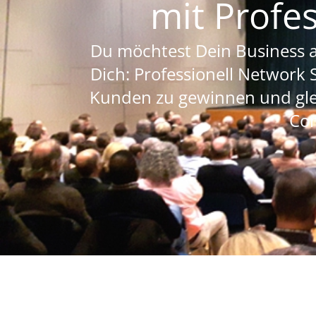
mit Profe
Du möchtest Dein Business a
Dich: Professionell Network 
Kunden zu gewinnen und gle
Con