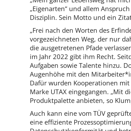
„Eigenarten“ und allem Anspruch a
Disziplin. Sein Motto und ein Zita
„Frei nach den Worten des Erfind
vorgezeichneten Weg, der nur da
die ausgetretenen Pfade verlasse
im Jahr 2022 gibt ihm Recht. Se
Aufgaben sowie Talente hinzu. Do
Augenhöhe mit den Mitarbeiter*inn
Dafür wurden Kooperationen mit
Marke UTAX eingegangen. „Mit d
Produktpalette anbieten, so Klum
Auch kann eine vom TÜV geprüfte u
eine effiziente Prozessoptimieru
Datenschutzkonformität und betr