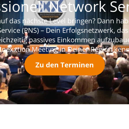
ssionell Network Ser
uf das nächste Level bringen? Dann habe
Service (PNS) – Dein Erfolgsnetzwerk, das
ichzeitig passives Einkommen aufzubaue
nexxtion Meeting in Deiner Region ken
Zu den Terminen