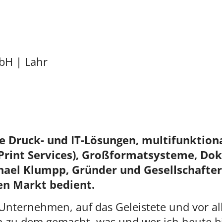
bH | Lahr
e Druck- und IT-Lösungen, multifunktiona
Print Services), Großformatsysteme, D
hael Klumpp, Gründer
und Gesellschafter
en Markt bedient.
 Unternehmen, auf das Geleistete und vor al
zu dem gemacht, was und wer ich heute bin.