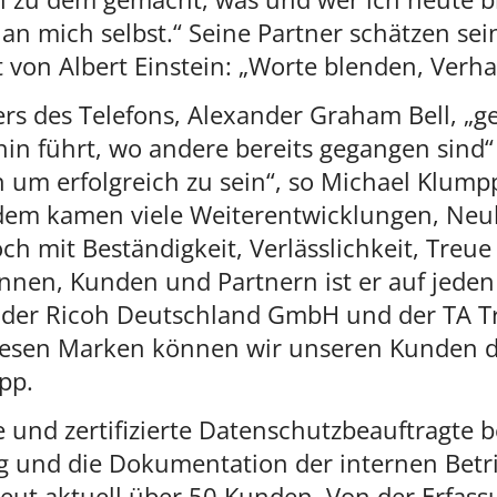
n mich selbst.“ Seine Partner schätzen sei
t von Albert Einstein: „Worte blenden, Verha
ers des Telefons, Alexander Graham Bell, „
hin führt, wo andere bereits gegangen sind
n um erfolgreich zu sein“, so Michael Klump
itdem kamen viele Weiterentwicklungen, Ne
ch mit Beständigkeit, Verlässlichkeit, Tre
en, Kunden und Partnern ist er auf jeden F
 der Ricoh Deutschland GmbH und der TA T
iesen Marken können wir unseren Kunden di
pp.
nd zertifizierte Datenschutzbeauftragte ber
ng und die Dokumentation der internen Betri
eut aktuell über 50 Kunden. Von der Erfa