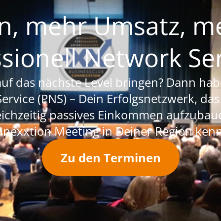
, mehr Umsatz, meh
ssionell Network Ser
uf das nächste Level bringen? Dann habe
Service (PNS) – Dein Erfolgsnetzwerk, das
ichzeitig passives Einkommen aufzubaue
nexxtion Meeting in Deiner Region ken
Zu den Terminen