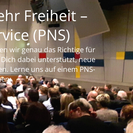
r Freiheit –
vice (PNS)
n wir genau das Richtige für
 Dich dabei unterstützt, neue
n. Lerne uns auf einem PNS-
nen: