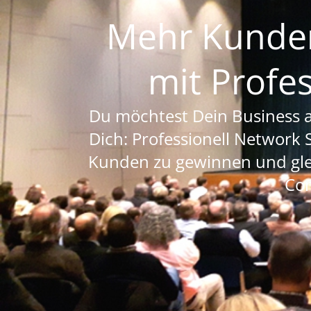
Mehr Kunden
mit Profe
Du möchtest Dein Business a
Dich: Professionell Network 
Kunden zu gewinnen und gle
Con