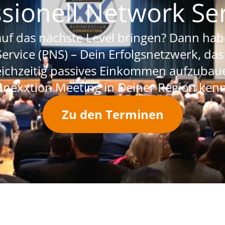
ssionell Network Ser
uf das nächste Level bringen? Dann habe
Service (PNS) – Dein Erfolgsnetzwerk, das
ichzeitig passives Einkommen aufzubaue
nexxtion Meeting in Deiner Region ken
Zu den Terminen