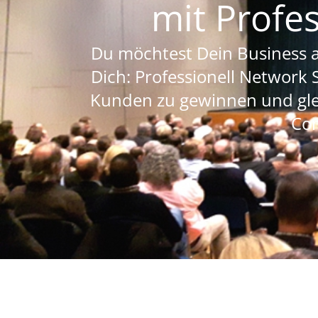
mit Profe
Du möchtest Dein Business a
Dich: Professionell Network 
Kunden zu gewinnen und gle
Con